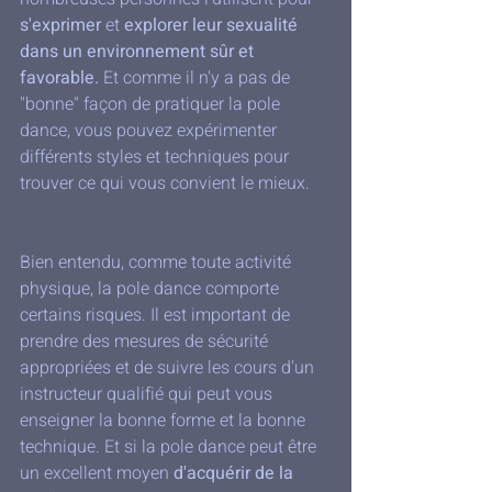
s'exprimer
 et 
explorer leur sexualité 
dans un environnement sûr et 
favorable.
 Et comme il n'y a pas de 
"bonne" façon de pratiquer la pole 
dance, vous pouvez expérimenter 
différents styles et techniques pour 
trouver ce qui vous convient le mieux.
Bien entendu, comme toute activité 
physique, la pole dance comporte 
certains risques. Il est important de 
prendre des mesures de sécurité 
appropriées et de suivre les cours d'un 
instructeur qualifié qui peut vous 
enseigner la bonne forme et la bonne 
technique. Et si la pole dance peut être 
un excellent moyen 
d'acquérir de la 