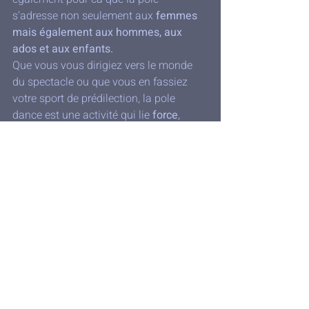
s'adresse non seulement aux 
femmes 
mais également aux hommes, aux 
ados et aux enfants. 
Que vous vous dirigiez vers le monde 
du spectacle ou que vous en fassiez 
votre sport de prédilection, la pole 
dance est une activité qui lie 
force
, 
souplesse
 et 
confiance en soi
. Grâce à 
la pole dance vous pourrez l
aisser 
exprimer votre corps 
en mouvement. 
À vous de trouver votre style ! 