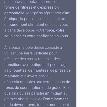
personnes l'adoptant comme une 
f
orme de fitness
 et 
d'expression 
personnelle
. Malgré sa réputation d'
art 
érotique
, la pole dance est en fait un 
entraînement stimulant
 qui peut vous 
aider à développer votre 
force, votre 
souplesse et votre confiance en vous.
À la base, la pole dance consiste à 
utiliser 
une barre verticale
 pour 
effectuer des mouvements et des 
transitions acrobatiques
. Il peut s'agir 
de 
pirouettes
, 
de montées
, de 
prises de 
maintien
 et 
d'inversions
, qui 
nécessitent toutes une combinaison 
de 
force, de coordination et de grâce
. Bien 
que cela puisse paraître 
intimidant
 au 
premier abord, avec de 
l'entraînement 
et du dévouement
, 
tout le monde
 peut 