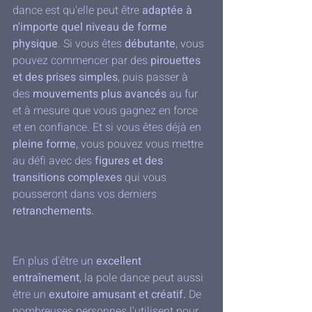
dance est qu'elle peut être
 adaptée à 
n'importe quel niveau de forme 
physique
. Si vous êtes 
débutante
, vous 
pouvez commencer par des 
pirouettes 
et des prises simples
, puis passer à 
des 
mouvements plus avancés
 au fur 
et à mesure que vous gagnez en force 
et en confiance. Et si vous êtes déjà en 
pleine forme
, vous pouvez vous mettre 
au défi avec des 
figures et des 
transitions complexes
 qui vous 
pousseront dans vos derniers 
retranchements.
En plus d'être un 
excellent 
entraînement
, la pole dance peut aussi 
être un 
exutoire amusant et créatif.
 De 
nombreuses personnes l'utilisent pour 