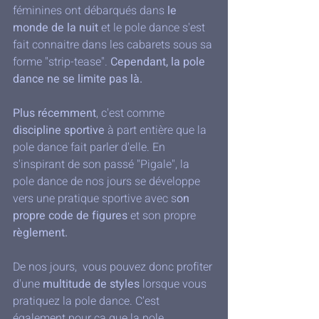
féminines ont débarqués dans 
le 
monde de la nuit
 et le pole dance s'est 
fait connaitre dans les cabarets sous sa 
forme "strip-tease". 
Cependant, la pole 
dance ne se limite pas là.
Plus récemment
, c'est comme 
discipline sportive
 à part entière que la 
pole dance fait parler d'elle. En 
s'inspirant de son passé "Pigale", la 
pole dance de nos jours se développe 
vers une pratique sportive avec s
on 
propre code de figures
 et son propre 
règlement. 
De nos jours,  vous pouvez donc profiter 
d'une 
multitude de styles
 lorsque vous 
pratiquez la pole dance. C'est 
également pour ca que la pole 