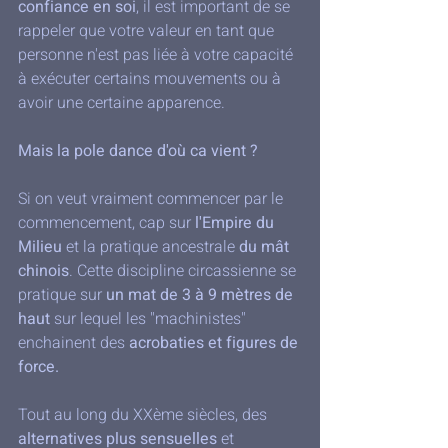
confiance en soi
, il est important de se 
rappeler que votre valeur en tant que 
personne n'est pas liée à votre capacité 
à exécuter certains mouvements ou à 
avoir une certaine apparence.
Mais la pole dance d'où ca vient ?
Si on veut vraiment commencer par le 
commencement, cap sur 
l'Empire du 
Milieu
 et la pratique ancestrale 
du mât 
chinois
. Cette discipline circassienne se 
pratique sur 
un mat de 3 à 9 mètres de 
haut
 sur lequel les "machinistes" 
enchainent des
 acrobaties et figures de 
force. 
Tout au long du XXème siècles, des 
alternatives plus sensuelles
 et 